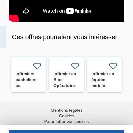
Ces offres pourraient vous intéresser
Infirmiers
Infirmier au
Infirmier en
bacheliers
Bloc
équipe
ou
Opératoire -
mobile
spécialisés
Secteur
générale
pour les
digestif
(H/F/X)
équipes de
(H/F/X)
la mobilité
Mentions légales
H/F
Cookies
Paramétrer vos cookies
Accessibilité : partiellement conforme
Plan du site