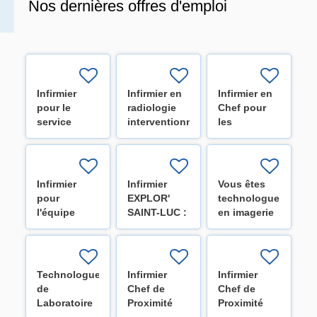
Nos dernières offres d'emploi
Infirmier
Infirmier en
Infirmier en
pour le
radiologie
Chef pour
service
interventionnelle
les
d'hématologie
(H/F/X)
différents
de l'Institut
services des
Roi Albert II
Cliniques -
(H/F/X)
Réserve de
Infirmier
Infirmier
Vous êtes
recrutement
pour
EXPLOR'
technologue
(H/F/X)
l'équipe
SAINT-LUC :
en imagerie
mobile
Explorer
médicale ?
d'oncologie
pour te
Rejoignez-
et
décider
nous !
hématologie
(H/F/X)
(H/F/X)
Technologue
Infirmier
Infirmier
- Institut Roi
de
Chef de
Chef de
Albert II
Laboratoire
Proximité
Proximité
(H/F/X)