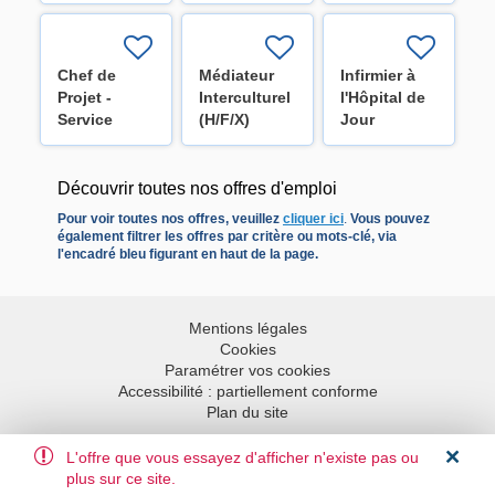
(H/F/X)
pour l'unité
pour les
de
unités
neurochirurgie
d'oncologie
(H/F/X)
(H/F/X)
Chef de
Médiateur
Infirmier à
Projet -
Interculturel
l'Hôpital de
Service
(H/F/X)
Jour
Optimisation
HospiDay
(H/F/X)
(H/F/X)
Découvrir toutes nos offres d'emploi
Pour voir toutes nos offres, veuillez
cliquer ici
.
Vous pouvez
également filtrer les offres par critère ou mots-clé, via
l'encadré bleu figurant en haut de la page.
Mentions légales
Cookies
Paramétrer vos cookies
Accessibilité : partiellement conforme
Plan du site
L'offre que vous essayez d'afficher n'existe pas ou
Aller en haut
plus sur ce site.