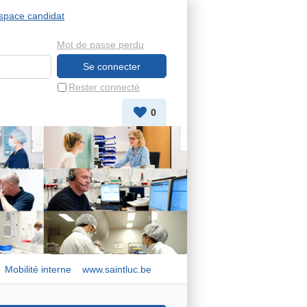
space candidat
Mot de passe perdu
Rester connecté
0
Mobilité interne
www.saintluc.be