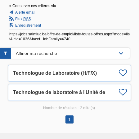
» Conserver ces critères via :
Alerte email
Flux
RSS
Enregistrement
https://jobs.saintluc.be/offre-de-emploi/liste-toutes-offres.aspx?mode=lis
t&lcid=1036&facet_JobFamily=4740
Affiner ma recherche
Technologue de Laboratoire (H/F/X)
Technologue de laboratoire à l'Unité de Thérapie cellulaire hématologique (H/F/X)
Nombre de résultats :
2 offre(s)
1