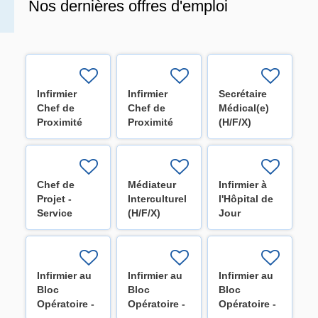
Nos dernières offres d'emploi
Infirmier
Infirmier
Secrétaire
Chef de
Chef de
Médical(e)
Proximité
Proximité
(H/F/X)
pour l'unité
pour les
de
unités
neurochirurgie
d'oncologie
(H/F/X)
(H/F/X)
Chef de
Médiateur
Infirmier à
Projet -
Interculturel
l'Hôpital de
Service
(H/F/X)
Jour
Optimisation
HospiDay
(H/F/X)
(H/F/X)
Infirmier au
Infirmier au
Infirmier au
Bloc
Bloc
Bloc
Opératoire -
Opératoire -
Opératoire -