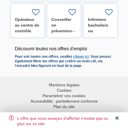
Secteur
Secteur
Secteur
cardiaque
digestif
orthopédie
(H/F/X)
(H/F/X)
(H/F/X)
Opérateur
Conseiller
Infirmiers
au centre de
en
bacheliers
contrôle
prévention -
ou
technique
Niveau 1
spécialisés
(H/F/X)
(H/F/X)
pour les
équipes de
Découvrir toutes nos offres d'emploi
la mobilité
Pour voir toutes nos offres, veuillez
cliquer ici
.
Vous pouvez
H/F
également filtrer les offres par critère ou mots-clé, via
l'encadré bleu figurant en haut de la page.
Mentions légales
Cookies
Paramétrer vos cookies
Accessibilité : partiellement conforme
Plan du site
L'offre que vous essayez d'afficher n'existe pas ou
Aller en haut
plus sur ce site.