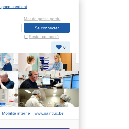
space candidat
Mot de passe perdu
Rester connecté
0
Mobilité interne
www.saintluc.be