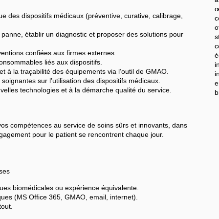
œ
 des dispositifs médicaux (préventive, curative, calibrage,
c
o
 panne, établir un diagnostic et proposer des solutions pour
s
c
rventions confiées aux firmes externes.
é
onsommables liés aux dispositifs.
ité et à la traçabilité des équipements via l’outil de GMAO.
i
soignantes sur l’utilisation des dispositifs médicaux.
e
ouvelles technologies et à la démarche qualité du service.
b
vos compétences au service de soins sûrs et innovants, dans
ngagement pour le patient se rencontrent chaque jour.
ises
ues biomédicales ou expérience équivalente.
tiques (MS Office 365, GMAO, email, internet).
tout.