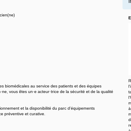
I
cien(ne)
E
R
s biomédicales au service des patients et des équipes
l
ne, vous êtes un·e acteur·trice de la sécurité et de la qualité
t
l
m
tionnement et la disponibilité du parc d’équipements
à
 préventive et curative.
m
d
r
à