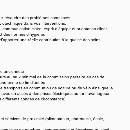
our résoudre des problèmes complexes.
 biotechnique dans vos interventions.
e, communication claire, esprit d’équipe et orientation client.
ect des normes d’hygiène.
’apporter une réelle contribution à la qualité des soins.
tre ancienneté
eurs au taux minimal de la commission paritaire en cas de
u'une prime de fin d’année
 de transports en commun ou de voiture ou de vélo ainsi que la
ng avec un accès à des prises électriques au tarif avantageux
s différents congés de circonstance)
t services de proximité (alimentation, pharmacie, école,
ctions chez de nombreux commerçants et fournisseurs, ainsi