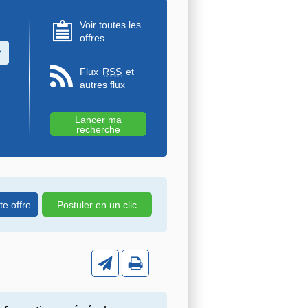
Voir toutes les
offres
u des valeurs
Flux
RSS
et
autres flux