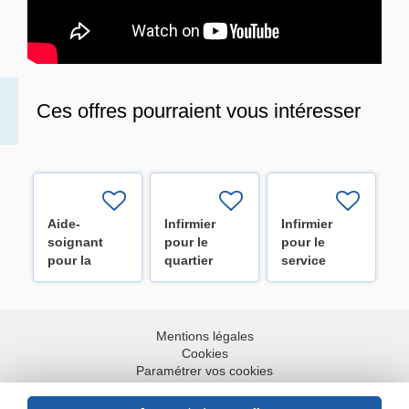
Ces offres pourraient vous intéresser
Aide-
Infirmier
Infirmier
soignant
pour le
pour le
pour la
quartier
service
médecine
opératoire
d'hématologie
interne - U43
(H/F/X)
de l'Institut
(H/F/X)
Roi Albert II
(H/F/X)
Mentions légales
Cookies
Paramétrer vos cookies
Accessibilité : partiellement conforme
Plan du site