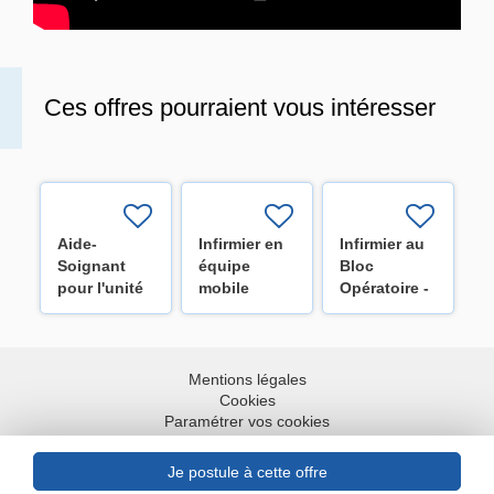
Ces offres pourraient vous intéresser
Aide-
Infirmier en
Infirmier au
Soignant
équipe
Bloc
pour l'unité
mobile
Opératoire -
de
nuit/jour
Secteur
pneumologie
((H/F/X)
cardiaque
(H/F/X)
(H/F/X)
Mentions légales
Cookies
Paramétrer vos cookies
Accessibilité : partiellement conforme
Plan du site