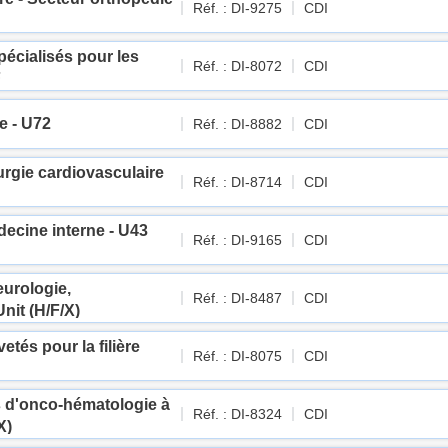
Réf. : DI-9275
CDI
pécialisés pour les
Réf. : DI-8072
CDI
F
e - U72
Réf. : DI-8882
CDI
rurgie cardiovasculaire
Réf. : DI-8714
CDI
decine interne - U43
Réf. : DI-9165
CDI
eurologie,
Réf. : DI-8487
CDI
Unit (H/F/X)
vetés pour la filière
Réf. : DI-8075
CDI
s d'onco-hématologie à
Réf. : DI-8324
CDI
X)