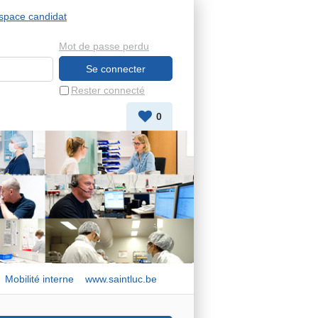
space candidat
Mot de passe perdu
Rester connecté
0
Mobilité interne
www.saintluc.be