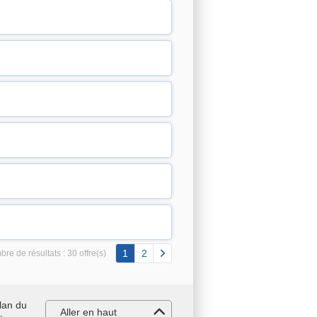
1
2
re de résultats :
30 offre(s)
lan du
Aller en haut