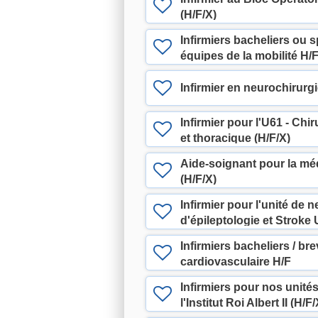
(H/F/X)
Infirmiers bacheliers ou s
équipes de la mobilité H/
Infirmier en neurochirurgi
Infirmier pour l'U61 - Chi
et thoracique (H/F/X)
Aide-soignant pour la mé
(H/F/X)
Infirmier pour l'unité de n
d'épileptologie et Stroke 
Infirmiers bacheliers / bre
cardiovasculaire H/F
Infirmiers pour nos unité
l'Institut Roi Albert II (H/F/