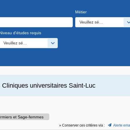
Métier
Veuillez sélectionner une o
Niveau d'études requis
s valeurs
Veuillez sélectionner une ou des valeurs
s
Cliniques universitaires Saint-Luc
firmiers et Sage-femmes
» Conserver ces critères via :
Alerte ema