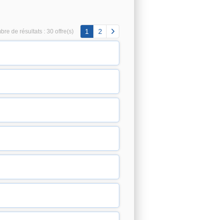
1
2
re de résultats :
30 offre(s)