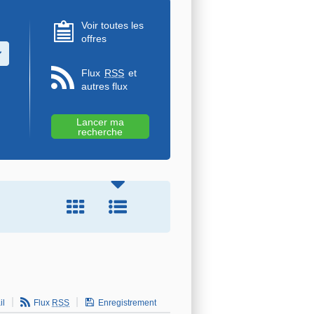
Voir toutes les
offres
u des valeurs
Flux
RSS
et
autres flux
il
Flux
RSS
Enregistrement