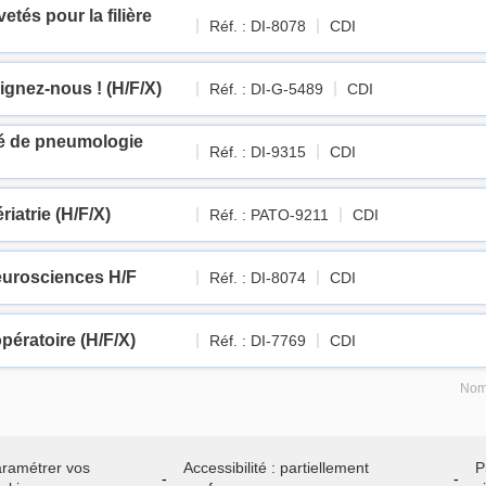
vetés pour la filière
Réf. : DI-8078
CDI
ignez-nous ! (H/F/X)
Réf. : DI-G-5489
CDI
té de pneumologie
Réf. : DI-9315
CDI
riatrie (H/F/X)
Réf. : PATO-9211
CDI
 neurosciences H/F
Réf. : DI-8074
CDI
opératoire (H/F/X)
Réf. : DI-7769
CDI
Nomb
ramétrer vos
Accessibilité : partiellement
P