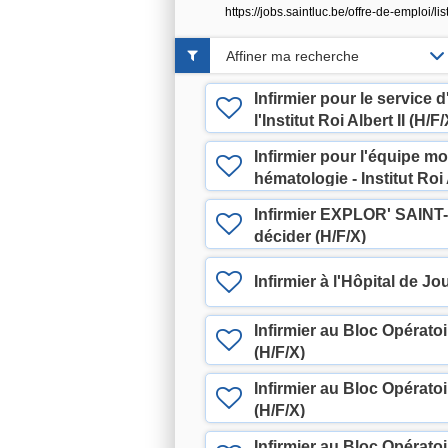
https://jobs.saintluc.be/offre-de-emploi
Affiner ma recherche
Infirmier pour le service 
l'Institut Roi Albert II (H/F/
Infirmier pour l'équipe mo
hématologie - Institut Roi 
Infirmier EXPLOR' SAINT-
décider (H/F/X)
Infirmier à l'Hôpital de J
Infirmier au Bloc Opérato
(H/F/X)
Infirmier au Bloc Opératoi
(H/F/X)
Infirmier au Bloc Opérato