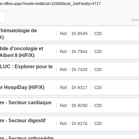
/liste-offres.aspx?mode=list&lcid=1036&facet_JobFamily=4717
Nomb
d'hématologie de
Réf. : DI-8549
CDI
X)
bile d'oncologie et
Réf. : DI-7944
CDI
Albert II (H/F/X)
LUC : Explorer pour te
Réf. : DI-7420
CDI
our HospiDay (H/F/X)
Réf. : DI-9317
CDI
ire - Secteur cardiaque
Réf. : DI-9290
CDI
re - Secteur digestif
Réf. : DI-9276
CDI
ire - Secteur orthopédie