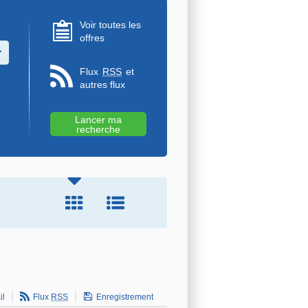
Voir toutes les
offres
u des valeurs
Flux
RSS
et
autres flux
il
Flux
RSS
Enregistrement