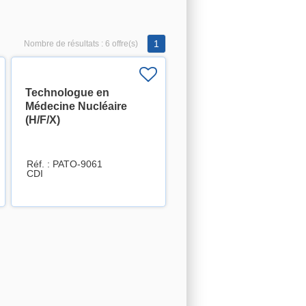
1
Nombre de résultats :
6 offre(s)
Technologue en
Médecine Nucléaire
(H/F/X)
Réf. : PATO-9061
CDI