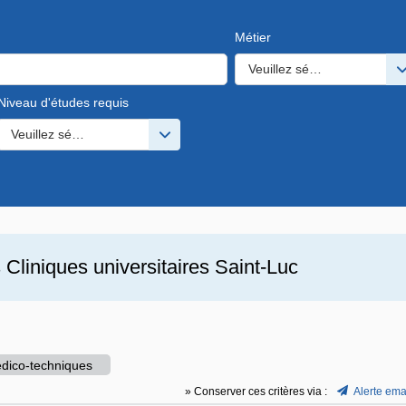
Métier
Veuillez sélectionner une o
Niveau d'études requis
s valeurs
Veuillez sélectionner une ou des valeurs
s
Cliniques universitaires Saint-Luc
dico-techniques
» Conserver ces critères via :
Alerte ema