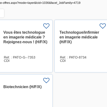
i/liste-offres.aspx?mode=layer&lcid=1036&facet_JobFamily=4719
Vous êtes technologue
Technologue/infirmier
en imagerie médicale ?
en imagerie médicale
Rejoignez-nous ! (H/F/X)
(H/F/X)
Réf. : PATO-G--7353
Réf. : PATO-8734
CDI
CDI
Biotechnicien (H/F/X)