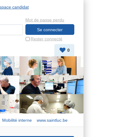
space candidat
Mot de passe perdu
Rester connecté
0
Mobilité interne
www.saintluc.be