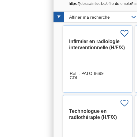
https://jobs.saintluc.be/offre-de-emplo
Affiner ma recherche
Infirmier en radiologie
interventionnelle (H/F/X)
Réf. : PATO-8699
CDI
Technologue en
radiothérapie (H/F/X)