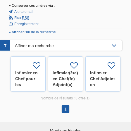
» Conserver ces critères via :
Alerte email
Flux
RSS
Enregistrement
» Afficher l'url de la recherche
Affiner ma recherche
Infirmier en
Infirmier(ère)
Infirmier
Chef pour
en Chef(fe)
Chef Adjoint
les
Adjoint(e)
en
différents
pour les
stérilisation
services des
soins
centrale
Nombre de résultats :
3 offre(s)
Cliniques -
intensifs
Réserve de
cardiovasculaires(H/F/X)
1
recrutement
(H/F/X)
Mentions légales