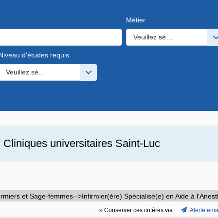
Métier
Veuillez sélectionner une o
Niveau d'études requis
s valeurs
Veuillez sélectionner une ou des valeurs
s
Cliniques universitaires Saint-Luc
firmiers et Sage-femmes-->Infirmier(ère) Spécialisé(e) en Aide à l'Ane
» Conserver ces critères via :
Alerte ema