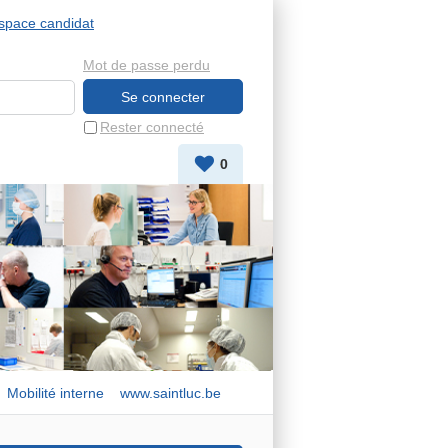
space candidat
Mot de passe perdu
Rester connecté
0
Mobilité interne
www.saintluc.be