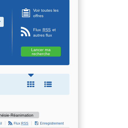
Voir toutes les
offres
u des valeurs
Flux
RSS
et
autres flux
sthésie-Réanimation
il
Flux
RSS
Enregistrement