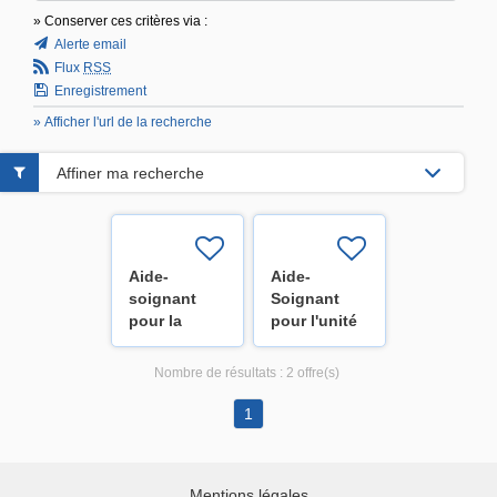
» Conserver ces critères via :
Alerte email
Flux
RSS
Enregistrement
» Afficher l'url de la recherche
Affiner ma recherche
Aide-
Aide-
soignant
Soignant
pour la
pour l'unité
médecine
de
interne - U43
pneumologie
Nombre de résultats :
2 offre(s)
(H/F/X)
(H/F/X)
1
Mentions légales