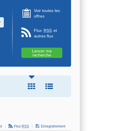
Voir toutes les
offres
u des valeurs
Flux
RSS
et
autres flux
il
Flux
RSS
Enregistrement