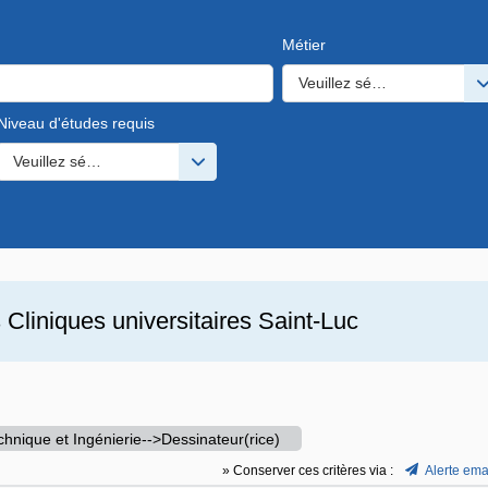
Métier
Veuillez sélectionner une o
Niveau d'études requis
s valeurs
Veuillez sélectionner une ou des valeurs
s
Cliniques universitaires Saint-Luc
chnique et Ingénierie-->Dessinateur(rice)
» Conserver ces critères via :
Alerte ema