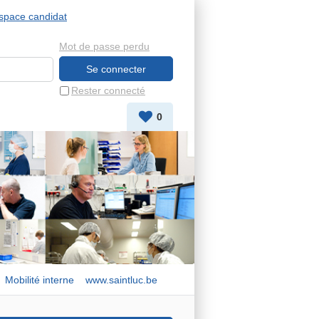
space candidat
Mot de passe perdu
Rester connecté
0
Mobilité interne
www.saintluc.be