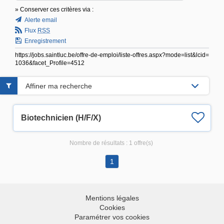
» Conserver ces critères via :
Alerte email
Flux
RSS
Enregistrement
https://jobs.saintluc.be/offre-de-emploi/liste-offres.aspx?mode=list&lcid=
1036&facet_Profile=4512
Affiner ma recherche
Biotechnicien (H/F/X)
Nombre de résultats :
1 offre(s)
1
Mentions légales
Cookies
Paramétrer vos cookies