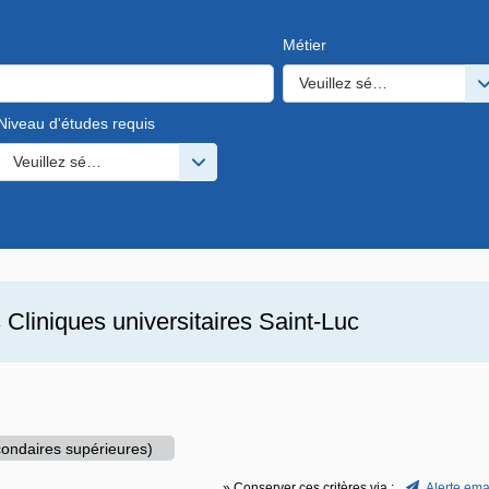
Métier
Veuillez sélectionner une o
Niveau d'études requis
s valeurs
Veuillez sélectionner une ou des valeurs
s
Cliniques universitaires Saint-Luc
ondaires supérieures)
» Conserver ces critères via :
Alerte ema