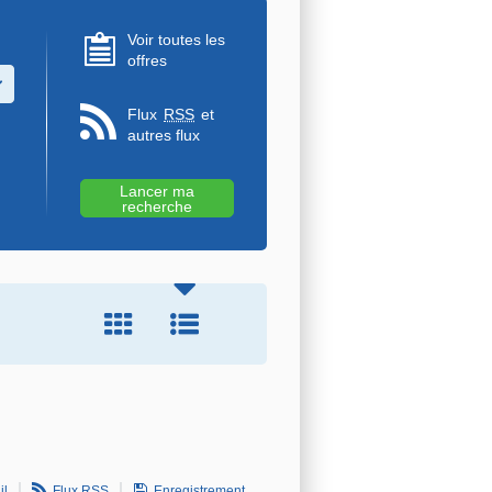
Voir toutes les
offres
u des valeurs
Flux
RSS
et
autres flux
il
Flux
RSS
Enregistrement