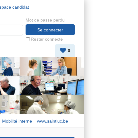
space candidat
Mot de passe perdu
Rester connecté
0
Mobilité interne
www.saintluc.be