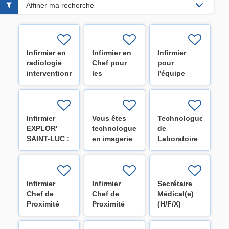
Affiner ma recherche
Infirmier en
Infirmier en
Infirmier
radiologie
Chef pour
pour
interventionnelle
les
l'équipe
(H/F/X)
différents
mobile
services des
d'oncologie
Cliniques -
et
Réserve de
hématologie
Infirmier
Vous êtes
Technologue
recrutement
- Institut Roi
EXPLOR'
technologue
de
(H/F/X)
Albert II
SAINT-LUC :
en imagerie
Laboratoire
(H/F/X)
Explorer
médicale ?
(H/F/X)
pour te
Rejoignez-
décider
nous !
(H/F/X)
(H/F/X)
Infirmier
Infirmier
Secrétaire
Chef de
Chef de
Médical(e)
Proximité
Proximité
(H/F/X)
pour l'unité
pour les
de
unités