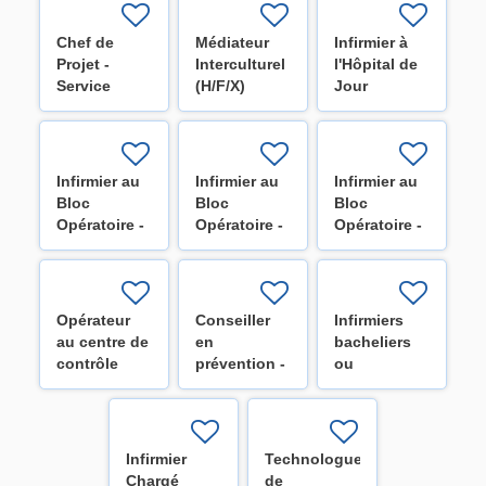
neurochirurgie
d'oncologie
(H/F/X)
(H/F/X)
Chef de
Médiateur
Infirmier à
Projet -
Interculturel
l'Hôpital de
Service
(H/F/X)
Jour
Optimisation
HospiDay
(H/F/X)
(H/F/X)
Infirmier au
Infirmier au
Infirmier au
Bloc
Bloc
Bloc
Opératoire -
Opératoire -
Opératoire -
Secteur
Secteur
Secteur
cardiaque
digestif
orthopédie
(H/F/X)
(H/F/X)
(H/F/X)
Opérateur
Conseiller
Infirmiers
au centre de
en
bacheliers
contrôle
prévention -
ou
technique
Niveau 1
spécialisés
(H/F/X)
(H/F/X)
pour les
équipes de
la mobilité
Infirmier
Technologue
H/F
Chargé
de