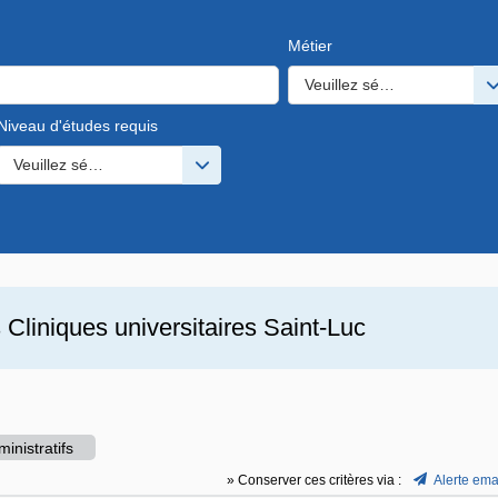
Métier
Veuillez sélectionner une o
Niveau d'études requis
s valeurs
Veuillez sélectionner une ou des valeurs
s
Cliniques universitaires Saint-Luc
inistratifs
» Conserver ces critères via :
Alerte ema