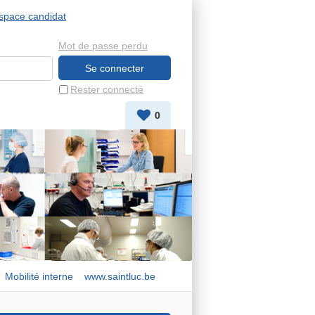
space candidat
Mot de passe perdu
Rester connecté
0
Mobilité interne
www.saintluc.be