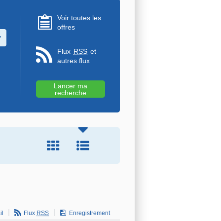
Voir toutes les
offres
u des valeurs
Flux
RSS
et
autres flux
il
Flux
RSS
Enregistrement