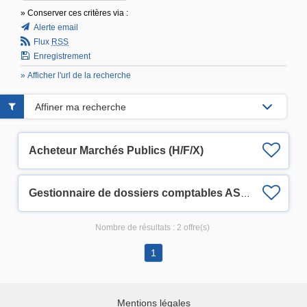
» Conserver ces critères via :
Alerte email
Flux
RSS
Enregistrement
» Afficher l'url de la recherche
Affiner ma recherche
Acheteur Marchés Publics (H/F/X)
Gestionnaire de dossiers comptables ASBL (H/F/X)
Nombre de résultats :
2 offre(s)
1
Mentions légales