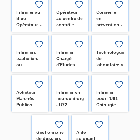
(H/F/X)
(H/F/X)
Infirmier au
Opérateur
Conseiller
Bloc
au centre de
en
Opératoire -
contrôle
prévention -
Secteur
technique
Niveau 1
orthopédie
(H/F/X)
(H/F/X)
(H/F/X)
Infirmiers
Infirmier
Technologue
bacheliers
Chargé
de
ou
d'Etudes
laboratoire à
spécialisés
Cliniques -
l'Unité de
pour les
Phase I
Thérapie
équipes de
(H/F/X)
cellulaire
la mobilité
hématologique
Acheteur
Infirmier en
Infirmier
H/F
(H/F/X)
Marchés
neurochirurgie
pour l'U61 -
Publics
- U72
Chirurgie
(H/F/X)
cardiovasculaire
et
thoracique
(H/F/X)
Gestionnaire
Aide-
de dossiers
soignant