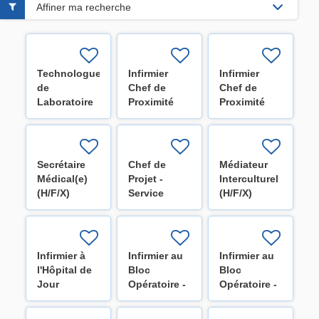
Affiner ma recherche
Technologue
Infirmier
Infirmier
de
Chef de
Chef de
Laboratoire
Proximité
Proximité
(H/F/X)
pour l'unité
pour les
de
unités
neurochirurgie
d'oncologie
(H/F/X)
(H/F/X)
Secrétaire
Chef de
Médiateur
Médical(e)
Projet -
Interculturel
(H/F/X)
Service
(H/F/X)
Optimisation
(H/F/X)
Infirmier à
Infirmier au
Infirmier au
l'Hôpital de
Bloc
Bloc
Jour
Opératoire -
Opératoire -
HospiDay
Secteur
Secteur
(H/F/X)
cardiaque
digestif