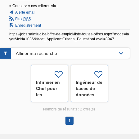
» Conserver ces critères via :
Alerte email
Flux
RSS
Enregistrement
https://jobs.saintluc.be/offre-de-emploi/liste-toutes-offres.aspx?mode=la
yer&lcid=1036&facet_ApplicantCriteria_EducationLevel=3947
Affiner ma recherche
Infirmier en
Ingénieur de
Chef pour
bases de
les
données
différents
(H/F/X)
services des
Nombre de résultats :
2 offre(s)
Cliniques -
Réserve de
1
recrutement
(H/F/X)