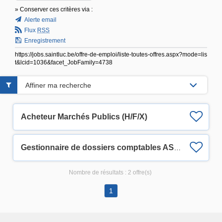
» Conserver ces critères via :
Alerte email
Flux
RSS
Enregistrement
https://jobs.saintluc.be/offre-de-emploi/liste-toutes-offres.aspx?mode=lis
t&lcid=1036&facet_JobFamily=4738
Affiner ma recherche
Acheteur Marchés Publics (H/F/X)
Gestionnaire de dossiers comptables ASBL (H/F/X)
Nombre de résultats :
2 offre(s)
1