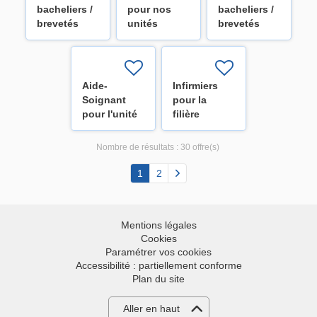
bacheliers /
pour nos
bacheliers /
brevetés
unités
brevetés
pour la
d'onco-
pour la
filière
hématologie
filière
cardiovasculaire
à l'Institut
médecine
H/F
Roi Albert II
interne
Aide-
Infirmiers
(H/F/X)
(H/F/X)
Soignant
pour la
pour l'unité
filière
de
neurosciences
pneumologie
H/F
Nombre de résultats :
30 offre(s)
(H/F/X)
1
2
Mentions légales
Cookies
Paramétrer vos cookies
Accessibilité : partiellement conforme
Plan du site
Aller en haut