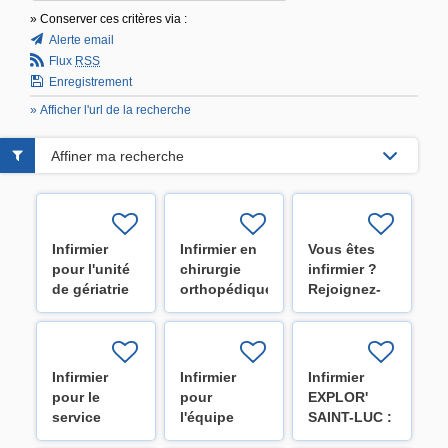
» Conserver ces critères via :
Alerte email
Flux
RSS
Enregistrement
» Afficher l'url de la recherche
Affiner ma recherche
Infirmier
Infirmier en
Vous êtes
pour l'unité
chirurgie
infirmier ?
de gériatrie
orthopédique
Rejoignez-
(H/F/X)
U32
nous !
(H/F/X)
Infirmier
Infirmier
Infirmier
pour le
pour
EXPLOR'
service
l'équipe
SAINT-LUC :
d'hématologie
mobile
Explorer