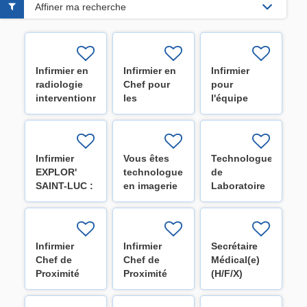
Affiner ma recherche
Infirmier en
Infirmier en
Infirmier
radiologie
Chef pour
pour
interventionnelle
les
l'équipe
(H/F/X)
différents
mobile
services des
d'oncologie
Cliniques -
et
Réserve de
hématologie
Infirmier
Vous êtes
Technologue
recrutement
- Institut Roi
EXPLOR'
technologue
de
(H/F/X)
Albert II
SAINT-LUC :
en imagerie
Laboratoire
(H/F/X)
Explorer
médicale ?
(H/F/X)
pour te
Rejoignez-
décider
nous !
(H/F/X)
(H/F/X)
Infirmier
Infirmier
Secrétaire
Chef de
Chef de
Médical(e)
Proximité
Proximité
(H/F/X)
pour l'unité
pour les
de
unités