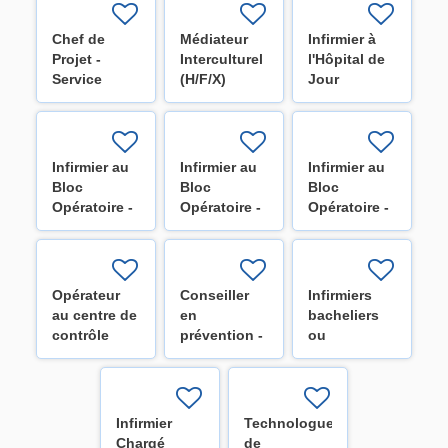
neurochirurgie
d'oncologie
(H/F/X)
(H/F/X)
Chef de
Médiateur
Infirmier à
Projet -
Interculturel
l'Hôpital de
Service
(H/F/X)
Jour
Optimisation
HospiDay
(H/F/X)
(H/F/X)
Infirmier au
Infirmier au
Infirmier au
Bloc
Bloc
Bloc
Opératoire -
Opératoire -
Opératoire -
Secteur
Secteur
Secteur
cardiaque
digestif
orthopédie
(H/F/X)
(H/F/X)
(H/F/X)
Opérateur
Conseiller
Infirmiers
au centre de
en
bacheliers
contrôle
prévention -
ou
technique
Niveau 1
spécialisés
(H/F/X)
(H/F/X)
pour les
équipes de
la mobilité
Infirmier
Technologue
H/F
Chargé
de