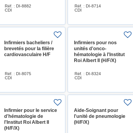
Réf. : DI-8882
Réf. : DI-8714
CDI
CDI
Infirmiers bacheliers /
Infirmiers pour nos
brevetés pour la filière
unités d'onco-
cardiovasculaire H/F
hématologie à l'Institut
Roi Albert II (H/F/X)
Réf. : DI-8075
Réf. : DI-8324
CDI
CDI
Infirmier pour le service
Aide-Soignant pour
d'hématologie de
l'unité de pneumologie
l'Institut Roi Albert II
(H/F/X)
(H/F/X)