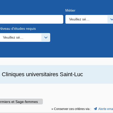
Métier
Veuillez sélectionner une o
Niveau d'études requis
s valeurs
Veuillez sélectionner une ou des valeurs
s
Cliniques universitaires Saint-Luc
firmiers et Sage-femmes
» Conserver ces critères via :
Alerte ema