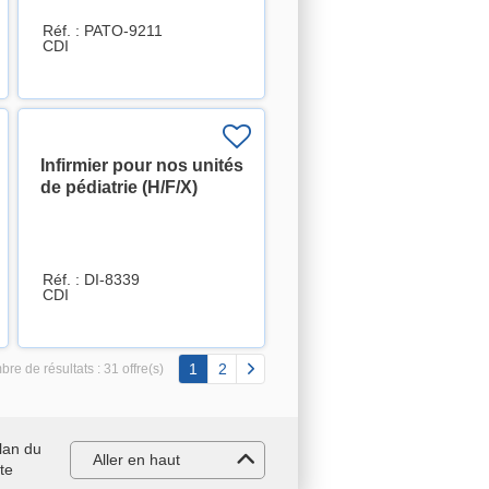
Réf. : PATO-9211
CDI
Infirmier pour nos unités
de pédiatrie (H/F/X)
Réf. : DI-8339
CDI
1
2
re de résultats :
31 offre(s)
lan du
Aller en haut
ite