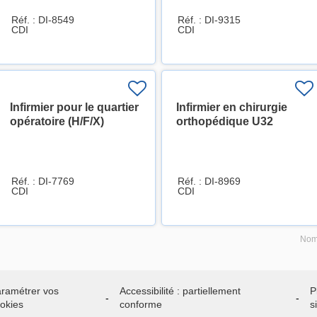
Réf. : DI-8549
Réf. : DI-9315
CDI
CDI
Infirmier pour le quartier
Infirmier en chirurgie
opératoire (H/F/X)
orthopédique U32
Réf. : DI-7769
Réf. : DI-8969
CDI
CDI
Nomb
ramétrer vos
Accessibilité : partiellement
P
okies
conforme
s