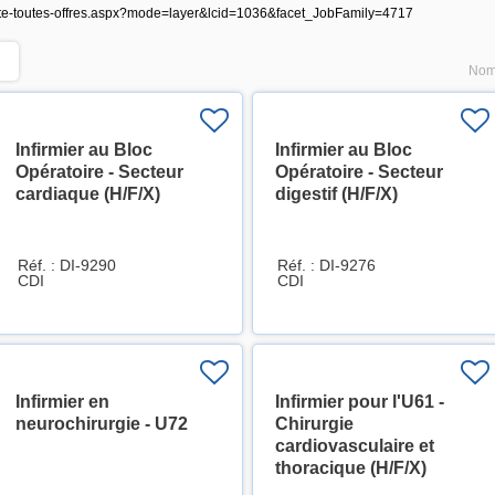
i/liste-toutes-offres.aspx?mode=layer&lcid=1036&facet_JobFamily=4717
Nomb
Infirmier au Bloc
Infirmier au Bloc
Opératoire - Secteur
Opératoire - Secteur
cardiaque (H/F/X)
digestif (H/F/X)
Réf. : DI-9290
Réf. : DI-9276
CDI
CDI
Infirmier en
Infirmier pour l'U61 -
neurochirurgie - U72
Chirurgie
cardiovasculaire et
thoracique (H/F/X)