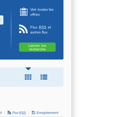
Voir toutes les
offres
u des valeurs
Flux
RSS
et
autres flux
il
Flux
RSS
Enregistrement