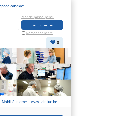
space candidat
Mot de passe perdu
Rester connecté
0
Mobilité interne
www.saintluc.be