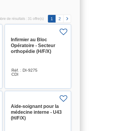
1
2
re de résultats :
31 offre(s)
Infirmier au Bloc
Opératoire - Secteur
orthopédie (H/F/X)
Réf. : DI-9275
CDI
Aide-soignant pour la
médecine interne - U43
(H/F/X)