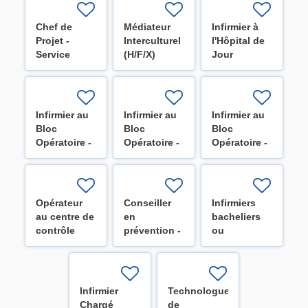
neurochirurgie
d'oncologie
(H/F/X)
(H/F/X)
Chef de
Médiateur
Infirmier à
Projet -
Interculturel
l'Hôpital de
Service
(H/F/X)
Jour
Optimisation
HospiDay
(H/F/X)
(H/F/X)
Infirmier au
Infirmier au
Infirmier au
Bloc
Bloc
Bloc
Opératoire -
Opératoire -
Opératoire -
Secteur
Secteur
Secteur
cardiaque
digestif
orthopédie
(H/F/X)
(H/F/X)
(H/F/X)
Opérateur
Conseiller
Infirmiers
au centre de
en
bacheliers
contrôle
prévention -
ou
technique
Niveau 1
spécialisés
(H/F/X)
(H/F/X)
pour les
équipes de
la mobilité
Infirmier
Technologue
H/F
Chargé
de