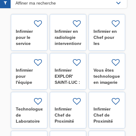
Affiner ma recherche
Infirmier
Infirmier en
Infirmier en
pour le
radiologie
Chef pour
service
interventionnelle
les
d'hématologie
(H/F/X)
différents
de l'Institut
services des
Roi Albert II
Cliniques -
(H/F/X)
Réserve de
Infirmier
Infirmier
Vous êtes
recrutement
pour
EXPLOR'
technologue
(H/F/X)
l'équipe
SAINT-LUC :
en imagerie
mobile
Explorer
médicale ?
d'oncologie
pour te
Rejoignez-
et
décider
nous !
hématologie
(H/F/X)
(H/F/X)
Technologue
Infirmier
Infirmier
- Institut Roi
de
Chef de
Chef de
Albert II
Laboratoire
Proximité
Proximité
(H/F/X)
(H/F/X)
pour l'unité
pour les
de
unités